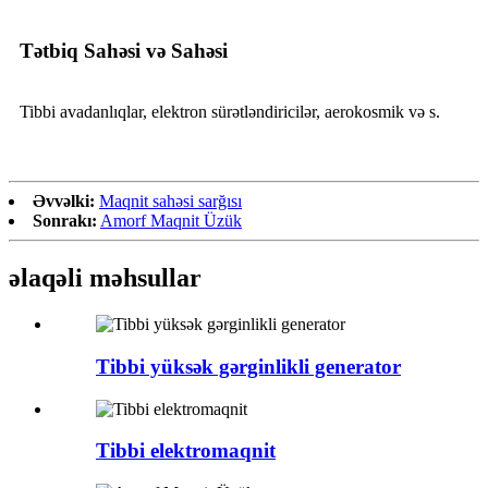
Tətbiq Sahəsi və Sahəsi
Tibbi avadanlıqlar, elektron sürətləndiricilər, aerokosmik və s.
Əvvəlki:
Maqnit sahəsi sarğısı
Sonrakı:
Amorf Maqnit Üzük
əlaqəli məhsullar
Tibbi yüksək gərginlikli generator
Tibbi elektromaqnit