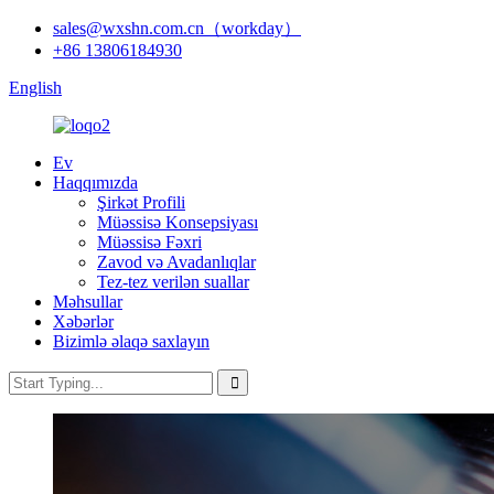
sales@wxshn.com.cn（workday）
+86 13806184930
English
Ev
Haqqımızda
Şirkət Profili
Müəssisə Konsepsiyası
Müəssisə Fəxri
Zavod və Avadanlıqlar
Tez-tez verilən suallar
Məhsullar
Xəbərlər
Bizimlə əlaqə saxlayın