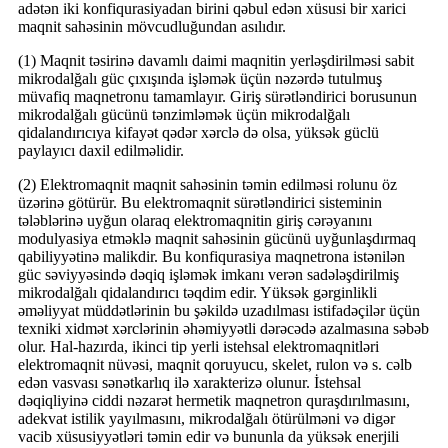
adətən iki konfiqurasiyadan birini qəbul edən xüsusi bir xarici
maqnit sahəsinin mövcudluğundan asılıdır.
(1) Maqnit təsirinə davamlı daimi maqnitin yerləşdirilməsi sabit
mikrodalğalı güc çıxışında işləmək üçün nəzərdə tutulmuş
müvafiq maqnetronu tamamlayır. Giriş sürətləndirici borusunun
mikrodalğalı gücünü tənzimləmək üçün mikrodalğalı
qidalandırıcıya kifayət qədər xərclə də olsa, yüksək güclü
paylayıcı daxil edilməlidir.
(2) Elektromaqnit maqnit sahəsinin təmin edilməsi rolunu öz
üzərinə götürür. Bu elektromaqnit sürətləndirici sisteminin
tələblərinə uyğun olaraq elektromaqnitin giriş cərəyanını
modulyasiya etməklə maqnit sahəsinin gücünü uyğunlaşdırmaq
qabiliyyətinə malikdir. Bu konfiqurasiya maqnetrona istənilən
güc səviyyəsində dəqiq işləmək imkanı verən sadələşdirilmiş
mikrodalğalı qidalandırıcı təqdim edir. Yüksək gərginlikli
əməliyyat müddətlərinin bu şəkildə uzadılması istifadəçilər üçün
texniki xidmət xərclərinin əhəmiyyətli dərəcədə azalmasına səbəb
olur. Hal-hazırda, ikinci tip yerli istehsal elektromaqnitləri
elektromaqnit nüvəsi, maqnit qoruyucu, skelet, rulon və s. cəlb
edən vasvası sənətkarlıq ilə xarakterizə olunur. İstehsal
dəqiqliyinə ciddi nəzarət hermetik maqnetron quraşdırılmasını,
adekvat istilik yayılmasını, mikrodalğalı ötürülməni və digər
vacib xüsusiyyətləri təmin edir və bununla da yüksək enerjili