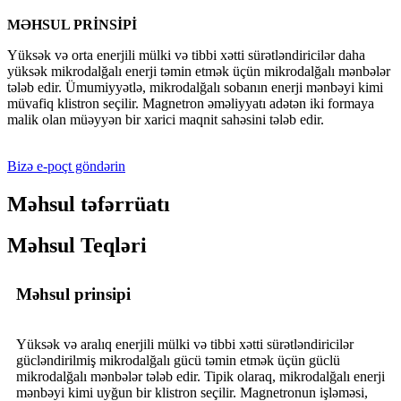
MƏHSUL PRİNSİPİ
Yüksək və orta enerjili mülki və tibbi xətti sürətləndiricilər daha
yüksək mikrodalğalı enerji təmin etmək üçün mikrodalğalı mənbələr
tələb edir. Ümumiyyətlə, mikrodalğalı sobanın enerji mənbəyi kimi
müvafiq klistron seçilir. Magnetron əməliyyatı adətən iki formaya
malik olan müəyyən bir xarici maqnit sahəsini tələb edir.
Bizə e-poçt göndərin
Məhsul təfərrüatı
Məhsul Teqləri
Məhsul prinsipi
Yüksək və aralıq enerjili mülki və tibbi xətti sürətləndiricilər
gücləndirilmiş mikrodalğalı gücü təmin etmək üçün güclü
mikrodalğalı mənbələr tələb edir. Tipik olaraq, mikrodalğalı enerji
mənbəyi kimi uyğun bir klistron seçilir. Magnetronun işləməsi,