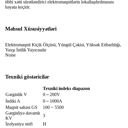
tibbi xətti sürətləndirici elektromaqnitlərin lokallaşdırılmasını
həyata keçirir.
Məhsul Xüsusiyyətləri
Elektromaqnit Kiçik Ölçüsü, Yüngül Çəkisi, Yüksək Etibarlılığı,
Yaxşı İstilik Yayıcısıdır
Noise
Texniki göstəricilər
Texniki
indeks
diapazon
Gərginlik V
0～200V
İndiki A
0～1000A
Maqnit sahəsi GS
100 ~ 5500
Gərginliyə davamlı
3
KV
İzolyasiya sinfi
H