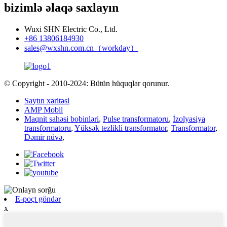
bizimlə əlaqə saxlayın
Wuxi SHN Electric Co., Ltd.
+86 13806184930
sales@wxshn.com.cn（workday）
© Copyright - 2010-2024: Bütün hüquqlar qorunur.
Saytın xəritəsi
AMP Mobil
Maqnit sahəsi bobinləri
,
Pulse transformatoru
,
İzolyasiya
transformatoru
,
Yüksək tezlikli transformator
,
Transformator
,
Dəmir nüvə
,
E-poçt göndər
x