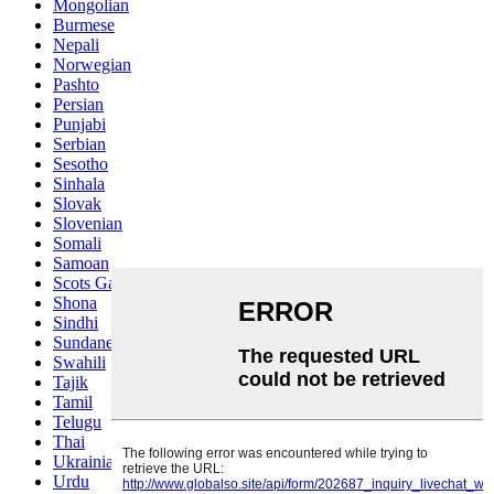
Mongolian
Burmese
Nepali
Norwegian
Pashto
Persian
Punjabi
Serbian
Sesotho
Sinhala
Slovak
Slovenian
Somali
Samoan
Scots Gaelic
Shona
Sindhi
Sundanese
Swahili
Tajik
Tamil
Telugu
Thai
Ukrainian
Urdu