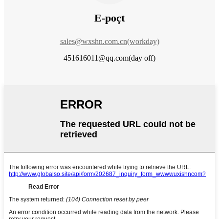
E-poçt
sales@wxshn.com.cn(workday)
451616011@qq.com(day off)