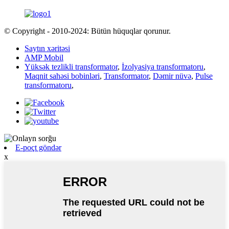
© Copyright - 2010-2024: Bütün hüquqlar qorunur.
Saytın xəritəsi
AMP Mobil
Yüksək tezlikli transformator
,
İzolyasiya transformatoru
,
Maqnit sahəsi bobinləri
,
Transformator
,
Dəmir nüvə
,
Pulse
transformatoru
,
E-poçt göndər
x