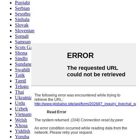
Punjabi
Serbian
Sesotho
Sinhala
Slovak
Slovenian
Somali
Samoan
Scots Gaelic
Shona
Sindhi
Sundanese
Swahili
Tajik
Tamil
Telugu
Thai
Ukrainian
Urdu
Uzbek
Vietnamese
Welsh
Xhosa
Yiddish
Yoruba