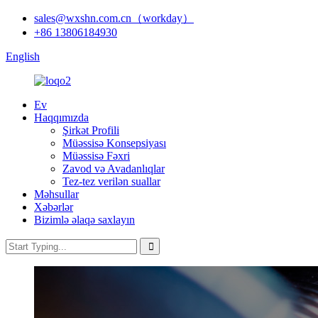
sales@wxshn.com.cn（workday）
+86 13806184930
English
Ev
Haqqımızda
Şirkət Profili
Müəssisə Konsepsiyası
Müəssisə Fəxri
Zavod və Avadanlıqlar
Tez-tez verilən suallar
Məhsullar
Xəbərlər
Bizimlə əlaqə saxlayın