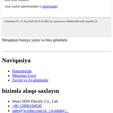
Mesajınızı buraya yazın və bizə göndərin
Naviqasiya
Haqqımızda
Müəssisə Fəxri
Zavod və Avadanlıqlar
bizimlə əlaqə saxlayın
Wuxi SHN Electric Co., Ltd.
+86 13806184930
sales@wxshn.com.cn（workday）